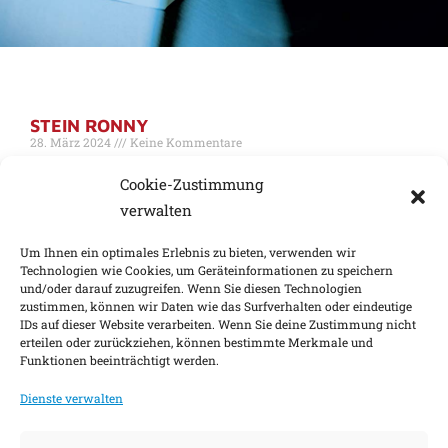
AUTOR:
STEIN RONNY
GRT-WACHOWSKI
28. März 2024
Keine Kommentare
RONNY STEIN Versicherungsbetriebswirt (DVA) |
Cookie-Zustimmung
Geschäftsführer +49 (0) 391 62 555 51 +49 (0) 171 62 555 51
verwalten
Weiterlesen »
Um Ihnen ein optimales Erlebnis zu bieten, verwenden wir
1
2
Technologien wie Cookies, um Geräteinformationen zu speichern
und/oder darauf zuzugreifen. Wenn Sie diesen Technologien
zustimmen, können wir Daten wie das Surfverhalten oder eindeutige
IDs auf dieser Website verarbeiten. Wenn Sie deine Zustimmung nicht
Impressum
Nachhaltigkeitsfaktoren
erteilen oder zurückziehen, können bestimmte Merkmale und
Funktionen beeinträchtigt werden.
Datenschutz
Barrierefreiheit
Kontakt
Dienste verwalten
Cookie-Einstellungen