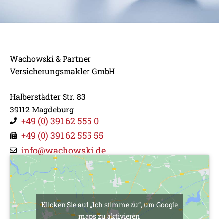
UNSERE KONTAKTDATEN:
Wachowski & Partner
WIR SIND FÜR SIE DA
Versicherungsmakler GmbH
Halberstädter Str. 83
39112 Magdeburg
+49 (0) 391 62 555 0
+49 (0) 391 62 555 55
info@wachowski.de
Klicken Sie auf „Ich stimme zu“, um Google
maps zu aktivieren