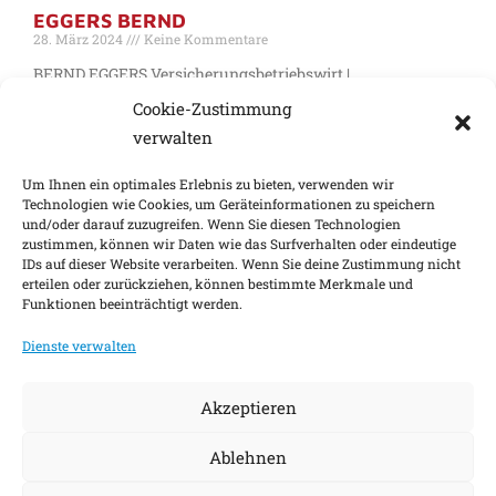
EGGERS BERND
28. März 2024
Keine Kommentare
BERND EGGERS Versicherungsbetriebswirt |
Versicherungsmakler +49 (0) 391 62 555 14 +49 (0) 171 74 17
Cookie-Zustimmung
870
verwalten
Weiterlesen »
Um Ihnen ein optimales Erlebnis zu bieten, verwenden wir
1
2
Technologien wie Cookies, um Geräteinformationen zu speichern
und/oder darauf zuzugreifen. Wenn Sie diesen Technologien
zustimmen, können wir Daten wie das Surfverhalten oder eindeutige
IDs auf dieser Website verarbeiten. Wenn Sie deine Zustimmung nicht
Impressum
Nachhaltigkeitsfaktoren
erteilen oder zurückziehen, können bestimmte Merkmale und
Funktionen beeinträchtigt werden.
Datenschutz
Barrierefreiheit
Kontakt
Dienste verwalten
Cookie-Einstellungen
Akzeptieren
©
2026
Ablehnen